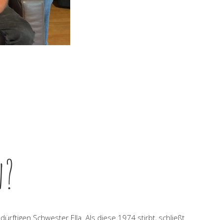
n?
edürftigen Schwester Ella. Als diese 1974 stirbt, schließt