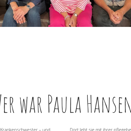
er war Paula Hanse
e Krankenschwester – und
Dort lebt sie mit ihrer pflegeb