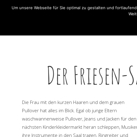
Um unsere Webseite für Sie optimal zu gestalten und fortlaufe
Friesen-Sa
Weit
Friesen-Saa
Der Friesen-
Die Frau mit den kurzen Haaren und dem grauen
Pullover hat alles im Blick. Egal ob junge Eltern
waschwannenweise Pullover, Jeans und Jacken für den
nächsten Kinderkleidermarkt heran schleppen, Musike
ihre Instrumente in den Saal tragen, Ringreiter und