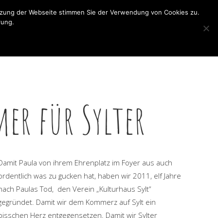
Downloads
|
Datenschutz
|
Impressum
utzung der Webseite stimmen Sie der Verwendung von Cookies zu.
ahre Friesensaal
Anfahrt
Suche
Search:
Facebook
rung.
page
hre Friesensaal
Anfahrt
Suche
Search:
opens
Facebook
in
page
new
opens
window
in
new
er für Sylter
window
Damit Paula von ihrem Ehrenplatz im Foyer aus auch
ordentlich was zu gucken hat, haben wir 2011, elf Jahre
nach Paulas Tod, den Verein „Kulturhaus Sylt“
gegründet. Damit wir dem Kommerz auf Sylt ein
bisschen Herz entgegensetzen. Damit wir Sylter