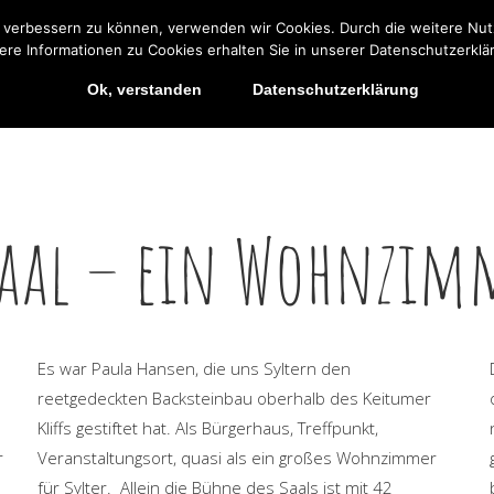
nd verbessern zu können, verwenden wir Cookies. Durch die weitere N
al
Veranstaltungen
Kulturhaus Sylt e.V.
40 J
ere Informationen zu Cookies erhalten Sie in unserer Datenschutzerklä
Ok, verstanden
Datenschutzerklärung
l
Veranstaltungen
Kulturhaus Sylt e.V.
40 Ja
Saal – ein Wohnzimm
Es war Paula Hansen, die uns Syltern den
reetgedeckten Backsteinbau oberhalb des Keitumer
Kliffs gestiftet hat. Als Bürgerhaus, Treffpunkt,
r
Veranstaltungsort, quasi als ein großes Wohnzimmer
für Sylter. Allein die Bühne des Saals ist mit 42