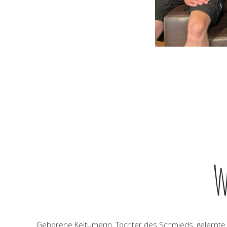
W
Geborene Keitumerin, Tochter des Schmieds, gelernt